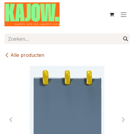
Overslaan naar inhoud
Alle producten