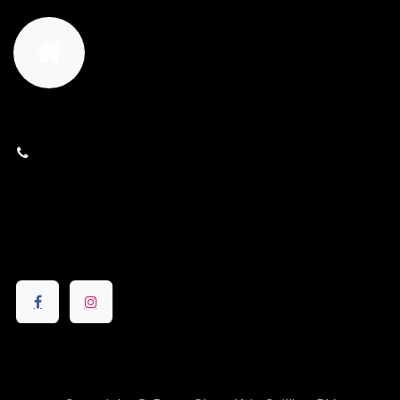
orders@kajow.be
058/31 41 69
BE0472.289.139
24 8630 Veurne
Volg ons