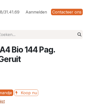
8/31.41.69
Aanmelden
Contacteer ons
A4 Bio 144 Pag.
Geruit
mandje
Koop nu
jst