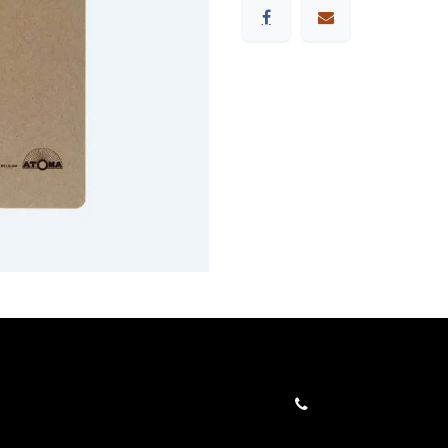
orders@kajow.be
058/31 41 69
BE0472.289.139
rwaarden