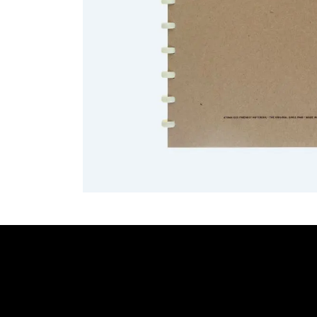
​Links
Startpagina
Algemene voo