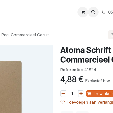
t
Openingsuren
Levering
Webshop
05
 Pag. Commercieel Geruit
Atoma Schrift 
Commercieel 
Referentie:
41824
4,88
€
Exclusief btw
In winkel
Toevoegen aan verlangli