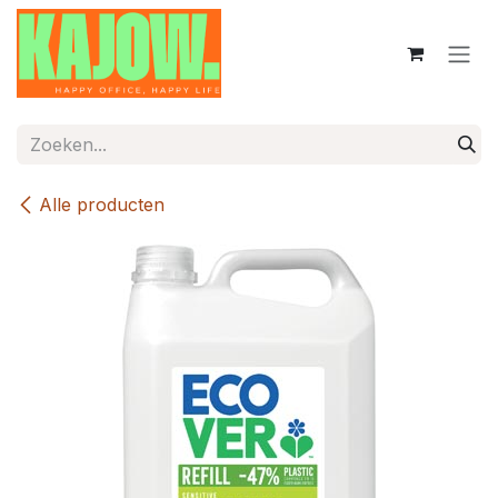
Overslaan naar inhoud
Alle producten