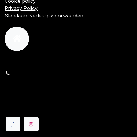
Cookie policy
Privacy Policy
Standaard verkoopsvoorwaarden
orders@kajow.be
058/31 41 69
BE0472.289.139
24 8630 Veurne
Volg ons