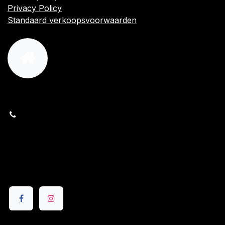
Privacy Policy
Standaard verkoopsvoorwaarden
orders@kajow.be
058/31 41 69
BE0472.289.139
24 8630 Veurne
Volg ons