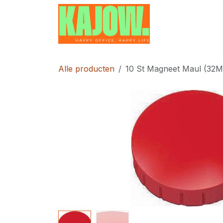
Overslaan naar inhoud
Home
Contac
Alle producten
10 St Magneet Maul (32