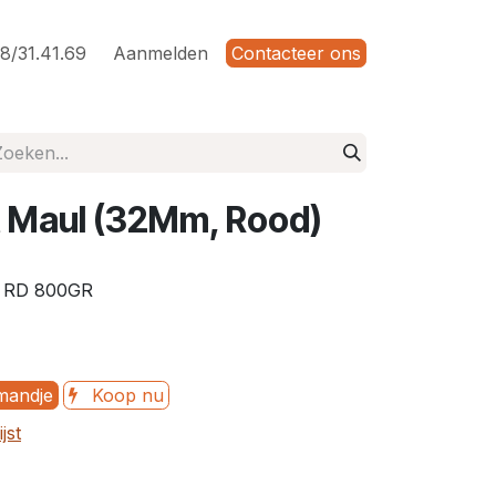
8/31.41.69
Aanmelden
Contacteer ons
t Maul (32Mm, Rood)
 RD 800GR
mandje
Koop nu
jst