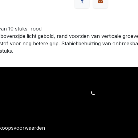
an 10 stuks, rood
venzijde licht gebold, rand voorzien van verticale groeven
stof voor nog betere grip. Stabiel:behuizing van onbreekba
stuks.
orders@kajow.be
058/31 41 69
BE0472.289.139
rwaarden
24 863
rkoopsvoorwaarden
Volg ons