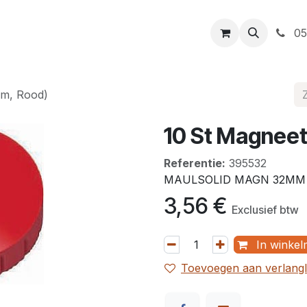
t
Openingsuren
Levering
Webshop
05
Mm, Rood)
10 St Magnee
Referentie:
395532
MAULSOLID MAGN 32MM
3,56
€
Exclusief btw
In winkel
Toevoegen aan verlangli