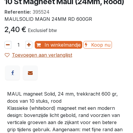
10 St Magneet Maul (24Mm, Rood)
Referentie:
395524
MAULSOLID MAGN 24MM RD 600GR
2,40
€
Exclusief btw
In winkelmandje
Koop nu
Toevoegen aan verlanglijst
MAUL magneet Solid, 24 mm, trekkracht 600 gr,
doos van 10 stuks, rood
Klassieke (whitebord) magneet met een modern
design: bovenzijde licht gebold, rand voorzien van
verticale groeven aan de zijkant voor een betere
grip tijdens gebruik. Aangenaam: met fijne rand aan