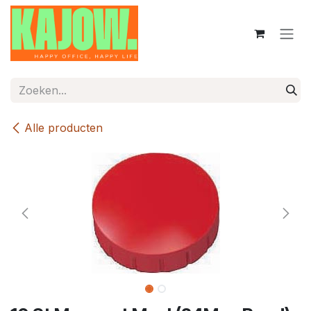
Overslaan naar inhoud
Alle producten