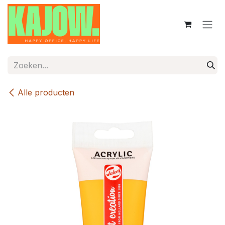
Overslaan naar inhoud
Alle producten