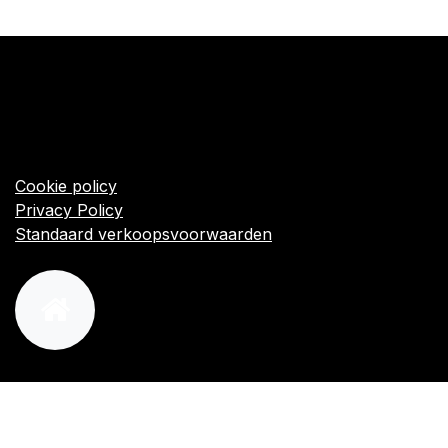
​Links
Startpagina
Algemene voorwaarden
Cookie policy
Privacy Policy
Standaard verkoopsvoorwaarden
orders@kajow.be
058/31 41 69
BE0472.289.139