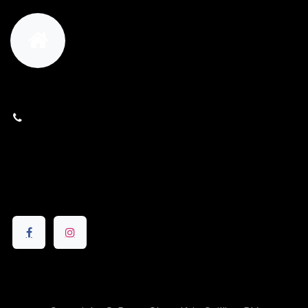
orders@kajow.be
058/31 41 69
BE0472.289.139
24 8630 Veurne
Volg ons