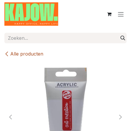
Overslaan naar inhoud
Alle producten