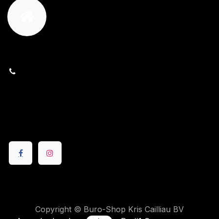
orders@kajow.be
058/31 41 69
BE0472.289.139
24 8630 Veurne
Volg ons
Copyright © Buro-Shop Kris Cailliau BV