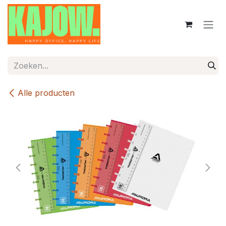
Overslaan naar inhoud
Alle producten