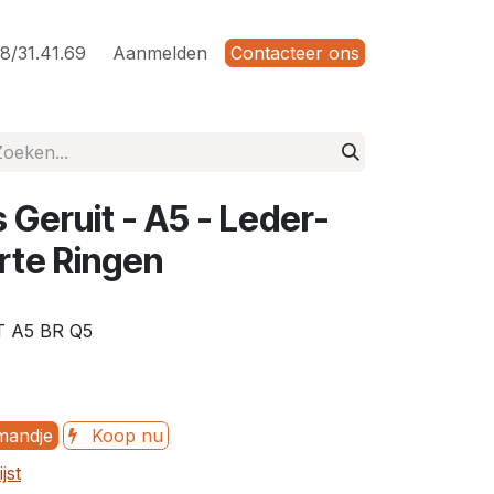
8/31.41.69
Aanmelden
Contacteer ons
 Geruit - A5 - Leder-
rte Ringen
 A5 BR Q5
mandje
Koop nu
jst