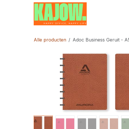
Overslaan naar inhoud
Home
Contac
Alle producten
Adoc Business Geruit - A