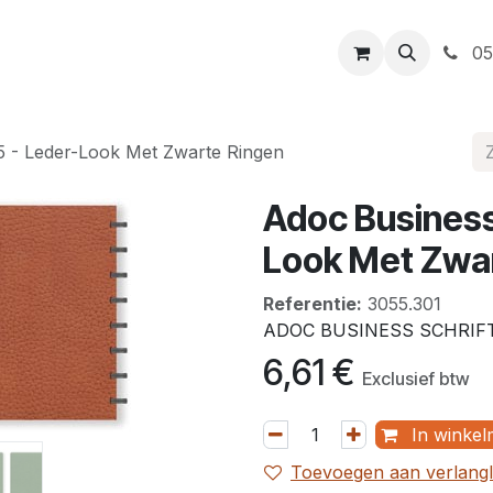
t
Openingsuren
Levering
Webshop
05
5 - Leder-Look Met Zwarte Ringen
Adoc Business
Look Met Zwa
Referentie:
3055.301
ADOC BUSINESS SCHRIFT
6,61
€
Exclusief btw
In winkel
Toevoegen aan verlangli