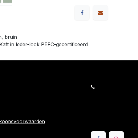
m, bruin
Kaft in leder-look PEFC-gecertificeerd
orders@kajow.be
058/31 41 69
BE0472.289.139
rwaarden
24 863
rkoopsvoorwaarden
Volg ons