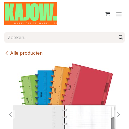
Overslaan naar inhoud
Alle producten