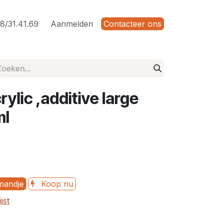
8/31.41.69
Aanmelden
Contacteer ons
rylic ,additive large
ml
mandje
Koop nu
jst