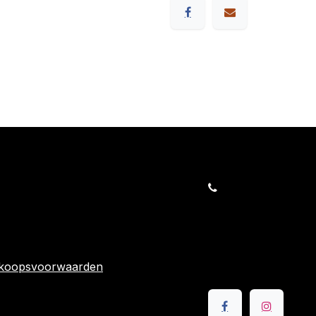
orders@kajow.be
058/31 41 69
BE0472.289.139
rwaarden
24 863
rkoopsvoorwaarden
Volg ons