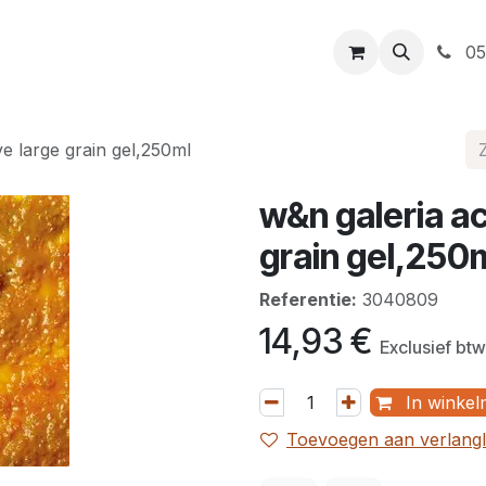
t
Openingsuren
Levering
Webshop
05
ive large grain gel,250ml
w&n galeria ac
grain gel,250
Referentie:
3040809
14,93
€
Exclusief btw
In winkel
Toevoegen aan verlangli