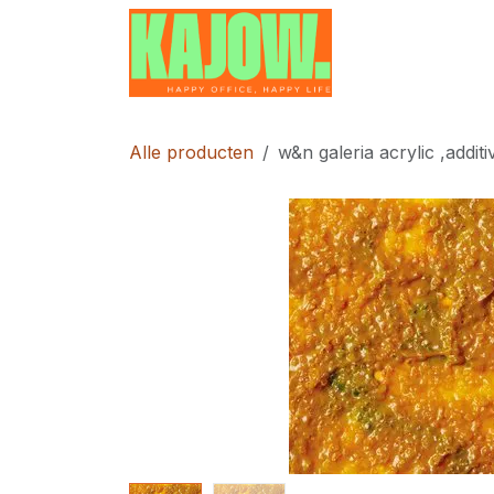
Overslaan naar inhoud
Home
Contac
Alle producten
w&n galeria acrylic ,addit