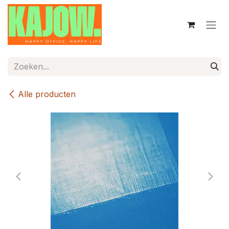
Overslaan naar inhoud
Alle producten