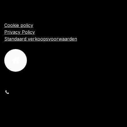
​Links
Startpagina
Algemene voorwaarden
Cookie policy
Privacy Policy
Standaard verkoopsvoorwaarden
orders@kajow.be
058/31 41 69
BE0472.289.139
24 8630 Veurne
Volg ons