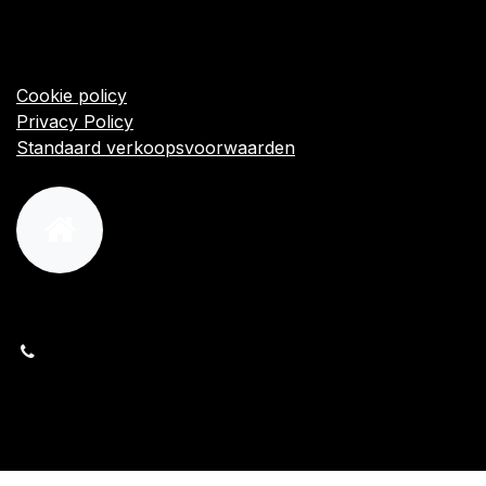
​Links
Startpagina
Algemene voorwaarden
Cookie policy
Privacy Policy
Standaard verkoopsvoorwaarden
orders@kajow.be
058/31 41 69
BE0472.289.139
24 8630 Veurne
Volg ons