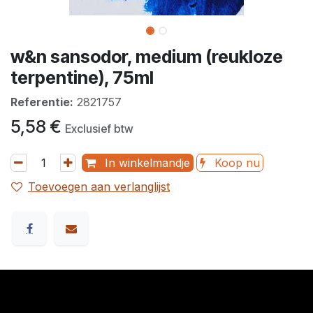
w&n sansodor, medium (reukloze
terpentine), 75ml
Referentie:
2821757
5,58
€
Exclusief btw
In winkelmandje
Koop nu
Toevoegen aan verlanglijst