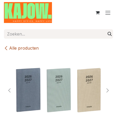
Overslaan naar inhoud
Alle producten