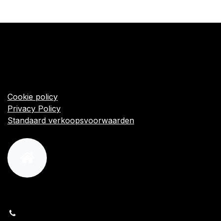
​Links
Startpagina
Algemene voorwaarden
Cookie policy
Privacy Policy
Standaard verkoopsvoorwaarden
orders@kajow.be
058/31 41 69