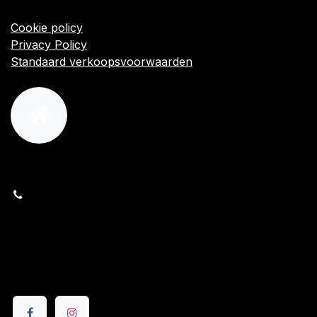
Algemene voorwaarden
Cookie policy
Privacy Policy
Standaard verkoopsvoorwaarden
orders@kajow.be
058/31 41 69
BE0472.289.139
24 8630 Veurne
Volg ons