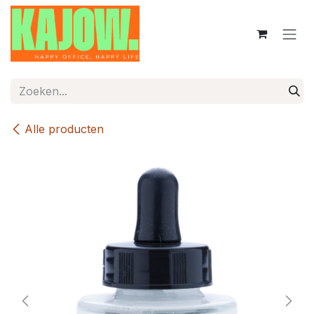
Overslaan naar inhoud
Alle producten