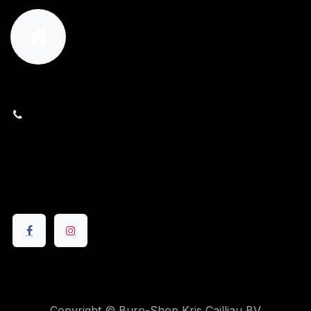
orders@kajow.be
058/31 41 69
BE0472.289.139
24 8630 Veurne
Volg ons
Copyright © Buro-Shop Kris Cailliau BV