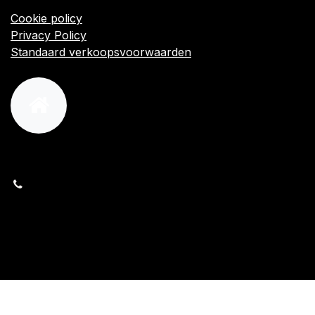
Algemene voorwaarden
Cookie policy
Privacy Policy
Standaard verkoopsvoorwaarden
orders@kajow.be
058/31 41 69
BE0472.289.139
24 8630 Veurne
Volg ons