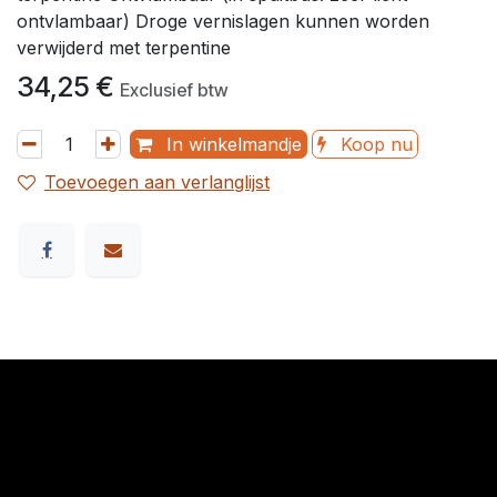
ontvlambaar) Droge vernislagen kunnen worden
verwijderd met terpentine
34,25
€
Exclusief btw
In winkelmandje
Koop nu
Toevoegen aan verlanglijst
​Links
Startpagina