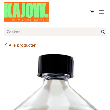
Overslaan naar inhoud
Alle producten