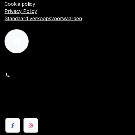
Cookie policy
Privacy Policy
Standaard verkoopsvoorwaarden
orders@kajow.be
058/31 41 69
BE0472.289.139
24 8630 Veurne
Volg ons