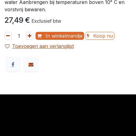
water Aanbrengen bij temperaturen boven 10° C en
vorstvrij bewaren.
27,49
€
Exclusief btw
In winkelmandje
Koop nu
Toevoegen aan verlanglijst
​Links
Startpagina
Algemene voorwaarden