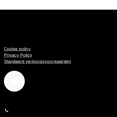
​Links
Startpagina
Algemene voorwaarden
Cookie policy
Privacy Policy
Standaard verkoopsvoorwaarden
orders@kajow.be
058/31 41 69
BE0472.289.139