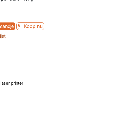
mandje
Koop nu
jst
laser printer