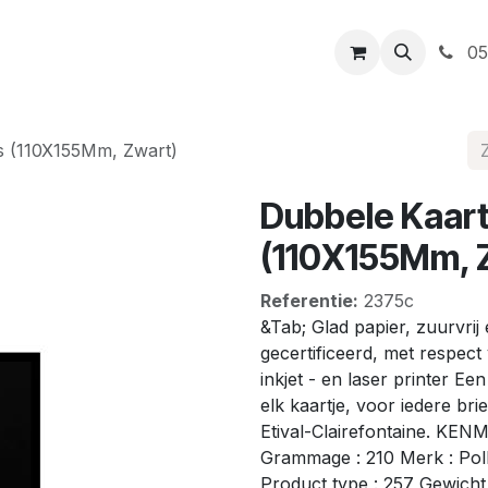
t
Openingsuren
Levering
Webshop
05
s (110X155Mm, Zwart)
Dubbele Kaart
(110X155Mm, 
Referentie:
2375c
&Tab; Glad papier, zuurvrij
gecertificeerd, met respect
inkjet - en laser printer E
elk kaartje, voor iedere br
Etival-Clairefontaine. KE
Grammage : 210 Merk : Polle
Product type : 257 Gewicht 