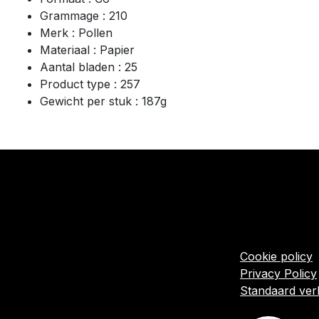
Grammage : 210
Merk : Pollen
Materiaal : Papier
Aantal bladen : 25
Product type : 257
Gewicht per stuk : 187g
​Links
Startpagina
Algemene voo
Cookie policy
Privacy Policy
Standaard ve