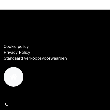
​Links
Startpagina
Algemene voorwaarden
Cookie policy
Privacy Policy
Standaard verkoopsvoorwaarden
orders@kajow.be
058/31 41 69