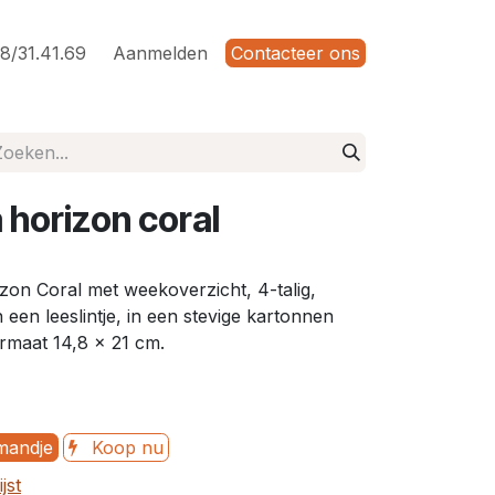
8/31.41.69
Aanmelden
Contacteer ons
horizon coral
on Coral met weekoverzicht, 4-talig,
een leeslintje, in een stevige kartonnen
ormaat 14,8 x 21 cm.
mandje
Koop nu
jst