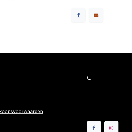
orders@kajow.be
058/31 41 69
BE0472.289.139
rwaarden
24 863
rkoopsvoorwaarden
Volg ons