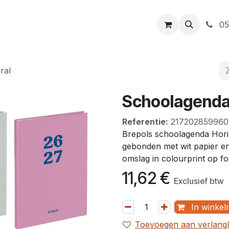
t
Openingsuren
Levering
Webshop
05
ral
Schoolagenda 
Referentie:
217202859960
Brepols schoolagenda Horiz
gebonden met wit papier en 
omslag in colourprint op f
11,62
€
Exclusief btw
In winkel
Toevoegen aan verlangli