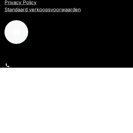
Privacy Policy
Standaard verkoopsvoorwaarden
orders@kajow.be
058/31 41 69
BE0472.289.139
24 8630 Veurne
Volg ons