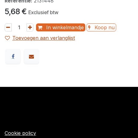
Referentie:
2131448
5,68
€
Exclusief btw
In winkelmandje
Koop nu
Toevoegen aan verlanglijst
​Links
Startpagina
Algemene voorwaarden
Cookie policy