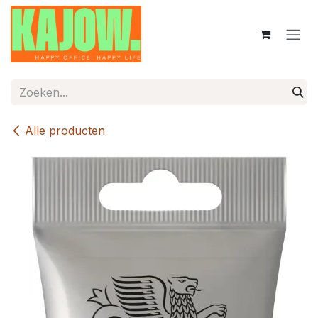
Overslaan naar inhoud
Alle producten