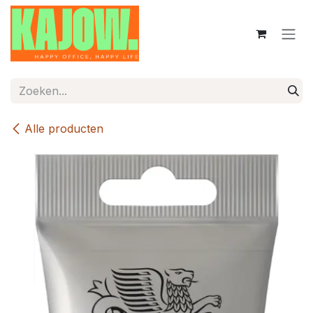
Overslaan naar inhoud
Alle producten