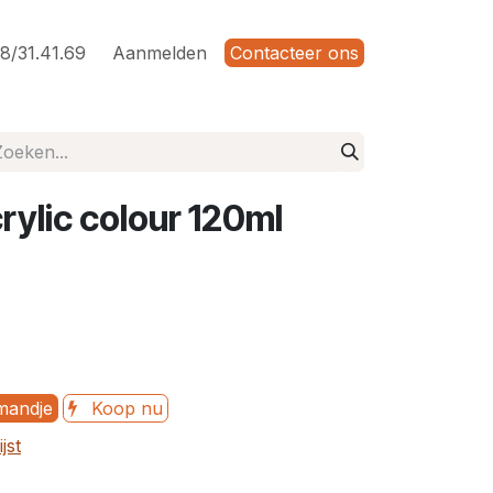
8/31.41.69
Aanmelden
Contacteer ons
rylic colour 120ml
mandje
Koop nu
jst