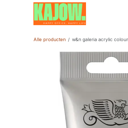
Overslaan naar inhoud
Home
Contac
Alle producten
w&n galeria acrylic colou