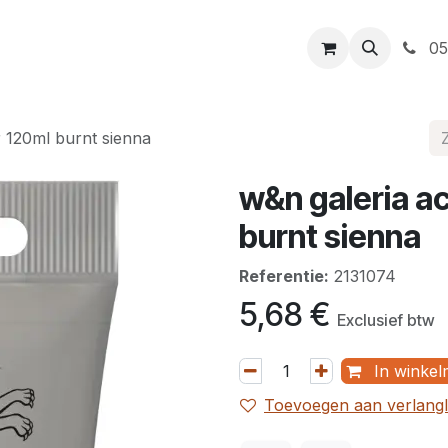
t
Openingsuren
Levering
Webshop
05
r 120ml burnt sienna
w&n galeria ac
burnt sienna
Referentie:
2131074
5,68
€
Exclusief btw
In winkel
Toevoegen aan verlangli