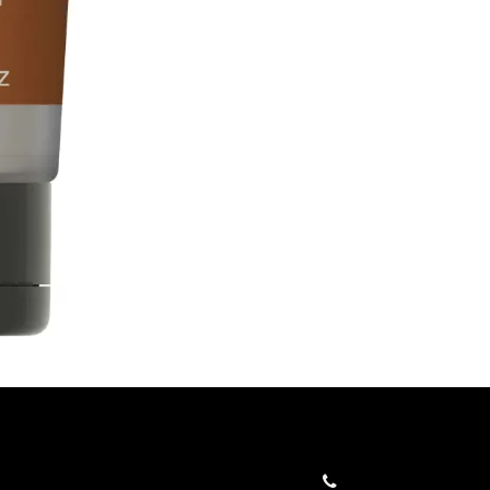
orders@kajow.be
058/31 41 69