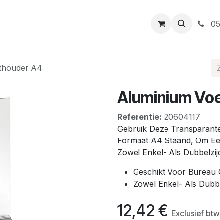
t
Openingsuren
Levering
Webshop
05
rthouder A4
Aluminium Vo
Referentie:
20604117
Gebruik Deze Transparante
Formaat A4 Staand, Om Een
Zowel Enkel- Als Dubbelzij
Geschikt Voor Bureau O
Zowel Enkel- Als Dubbe
12,42
€
Exclusief btw