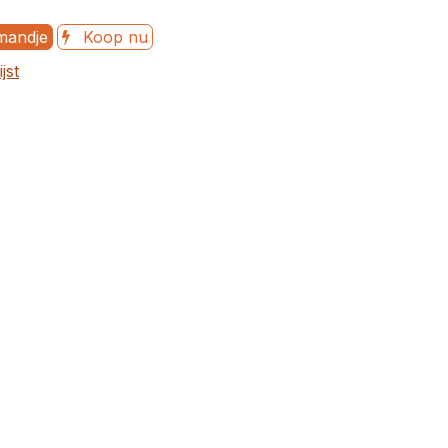
mandje
Koop nu
jst