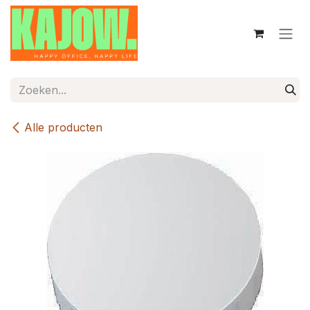
Overslaan naar inhoud
Alle producten