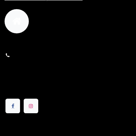
orders@kajow.be
058/31 41 69
BE0472.289.139
24 8630 Veurne
Volg ons