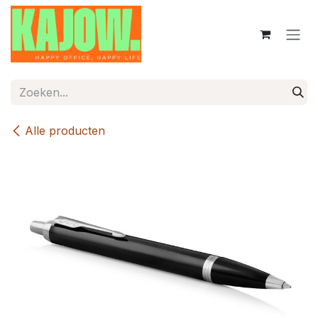
Overslaan naar inhoud
Alle producten