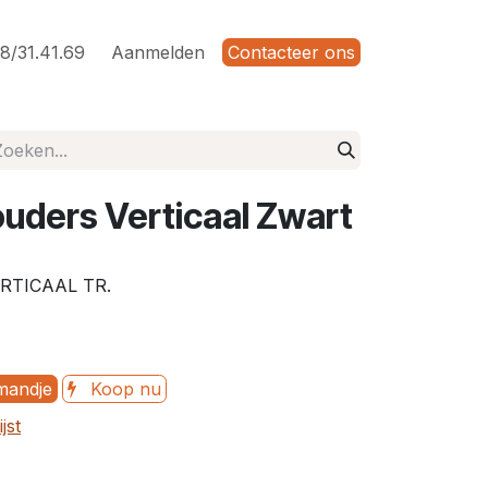
8/31.41.69
Aanmelden
Contacteer ons
uders Verticaal Zwart
TICAAL TR.
mandje
Koop nu
jst