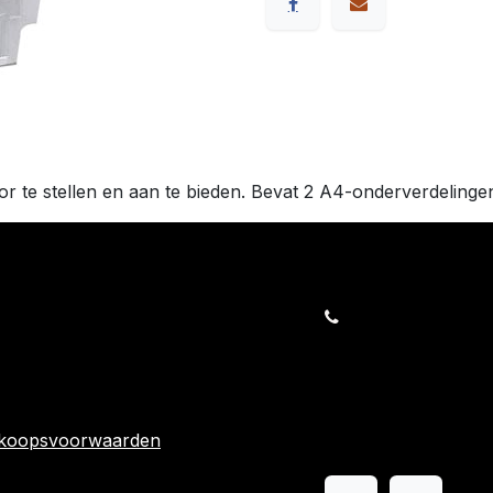
 te stellen en aan te bieden. Bevat 2 A4-onderverdelingen.
orders@kajow.be
058/31 41 69
BE0472.289.139
rwaarden
24 863
rkoopsvoorwaarden
Volg ons