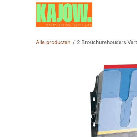
Overslaan naar inhoud
Home
Contac
Alle producten
2 Brouchurehouders Vert