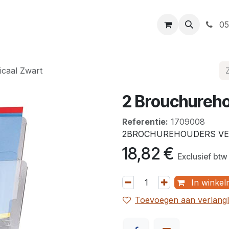
t
Openingsuren
Levering
Webshop
05
icaal Zwart
2 Brouchureho
Referentie:
1709008
2BROCHUREHOUDERS VER
18,82
€
Exclusief btw
In winkel
Toevoegen aan verlangli