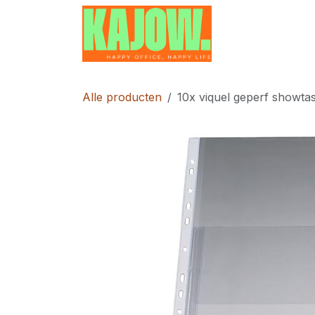
Overslaan naar inhoud
Home
Contac
Alle producten
10x viquel geperf showta