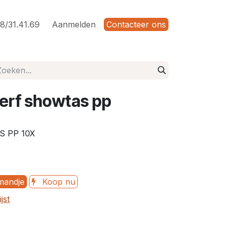
8/31.41.69
Aanmelden
Contacteer ons
perf showtas pp
 PP 10X
mandje
Koop nu
jst