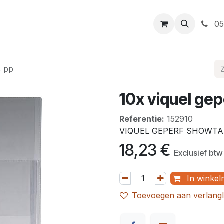
t
Openingsuren
Levering
Webshop
05
s pp
10x viquel ge
Referentie:
152910
VIQUEL GEPERF SHOWTAS
18,23
€
Exclusief btw
In winkel
Toevoegen aan verlangli