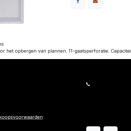
ks
or het opbergen van plannen. 11-gaatsperforatie. Capacitei
orders@kajow.be
058/31 41 69
BE0472.289.139
rwaarden
24 863
rkoopsvoorwaarden
Volg ons