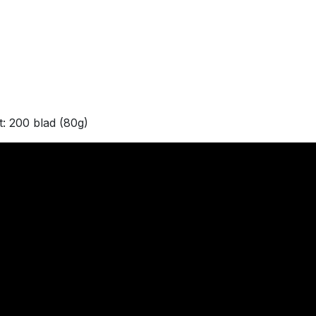
t: 200 blad (80g)
0 Veurne