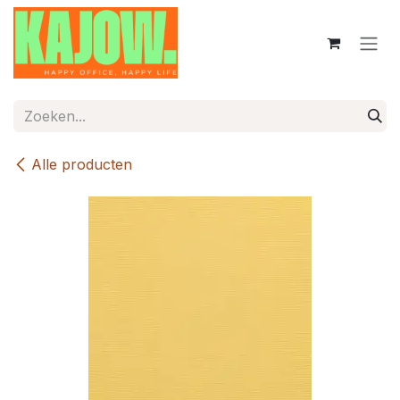
Overslaan naar inhoud
Alle producten