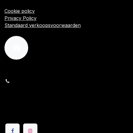
Algemene voorwaarden
Cookie policy
Privacy Policy
Standaard verkoopsvoorwaarden
orders@kajow.be
058/31 41 69
BE0472.289.139
24 8630 Veurne
Volg ons