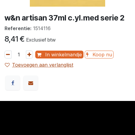
w&n artisan 37ml c.yl.med serie 2
Referentie:
1514116
8,41
€
Exclusief btw
In winkelmandje
Koop nu
Toevoegen aan verlanglijst
​Links
Startpagina