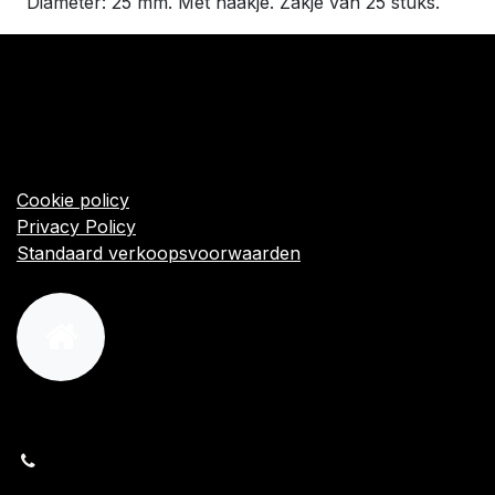
Diameter: 25 mm. Met haakje. Zakje van 25 stuks.
​Links
Startpagina
Algemene voorwaarden
Cookie policy
Privacy Policy
Standaard verkoopsvoorwaarden
orders@kajow.be
058/31 41 69
BE0472.289.139