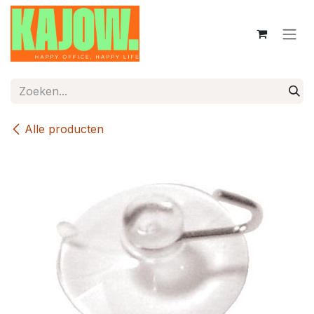
Overslaan naar inhoud
Alle producten