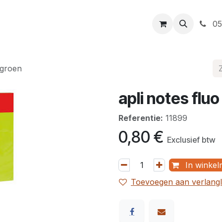
t
Openingsuren
Levering
Webshop
05
 groen
apli notes fl
Referentie:
11899
0,80
€
Exclusief btw
In winkel
Toevoegen aan verlangli