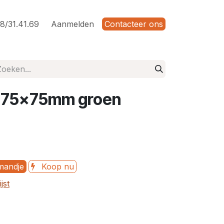
8/31.41.69
Aanmelden
Contacteer ons
uo 75x75mm groen
mandje
Koop nu
jst