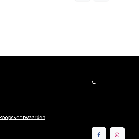
orders@kajow.be
058/31 41 69
BE0472.289.139
rwaarden
24 863
rkoopsvoorwaarden
Volg ons