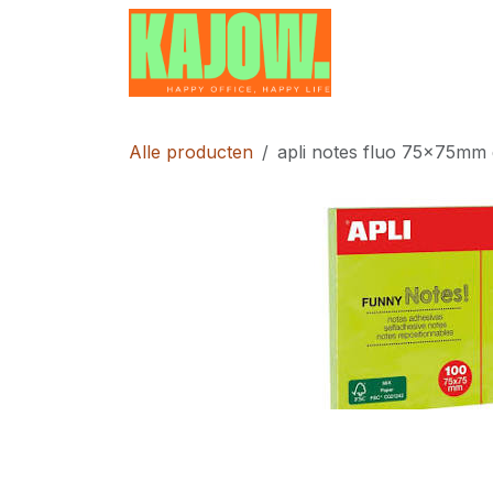
Overslaan naar inhoud
Home
Contac
Alle producten
apli notes fluo 75x75mm