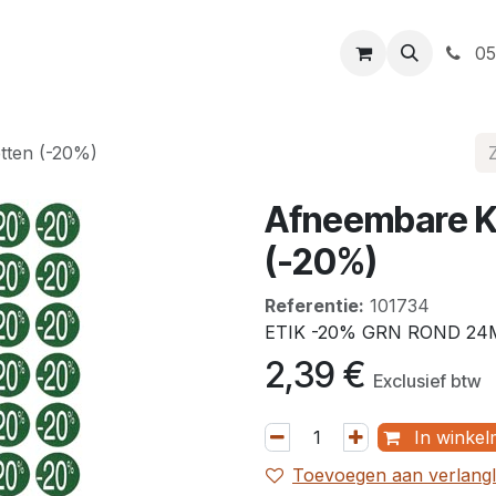
t
Openingsuren
Levering
Webshop
05
tten (-20%)
Afneembare Ko
(-20%)
Referentie:
101734
ETIK -20% GRN ROND 24
2,39
€
Exclusief btw
In winkel
Toevoegen aan verlangli