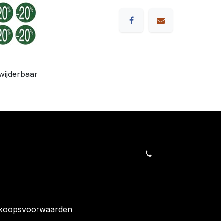
wijderbaar
orders@kajow.be
058/31 41 69
BE0472.289.139
rwaarden
24 863
rkoopsvoorwaarden
Volg ons