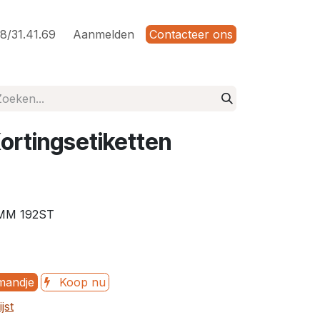
8/31.41.69
Aanmelden
Contacteer ons
rtingsetiketten
MM 192ST
mandje
Koop nu
jst