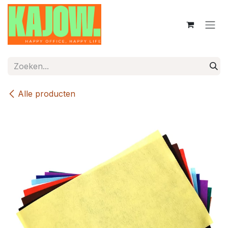
Overslaan naar inhoud
Alle producten