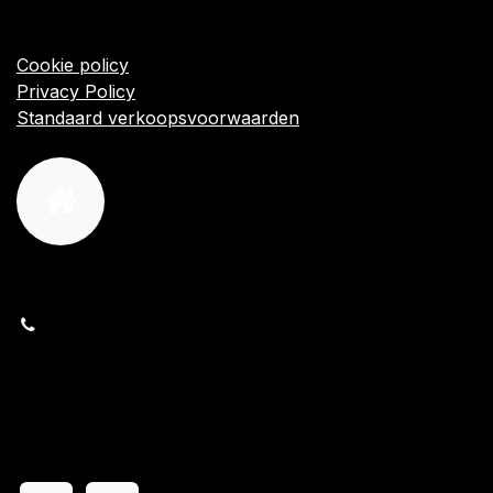
Startpagina
Algemene voorwaarden
Cookie policy
Privacy Policy
Standaard verkoopsvoorwaarden
orders@kajow.be
058/31 41 69
BE0472.289.139
24 8630 Veurne
Volg ons