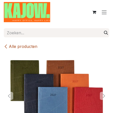
Overslaan naar inhoud
Alle producten