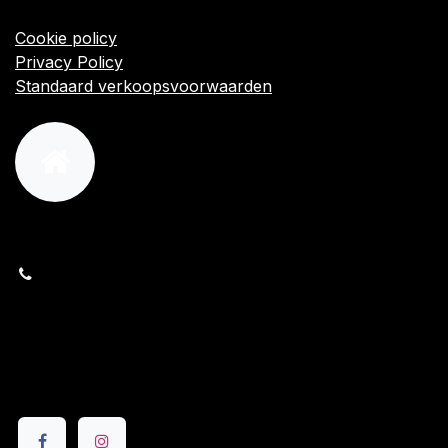
Algemene voorwaarden
Cookie policy
Privacy Policy
Standaard verkoopsvoorwaarden
orders@kajow.be
058/31 41 69
BE0472.289.139
24 8630 Veurne
Volg ons