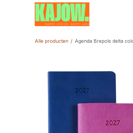
Overslaan naar inhoud
Home
Contac
Alle producten
Agenda Brepols delta col