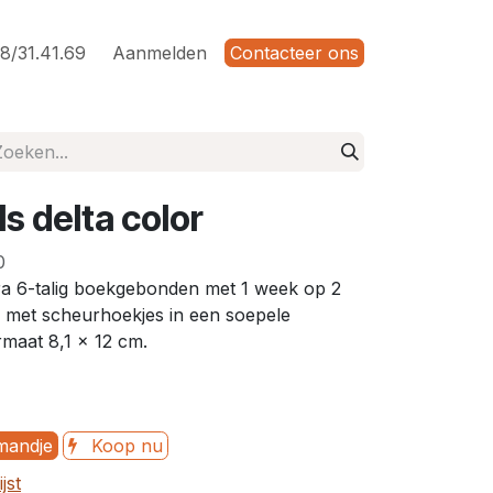
8/31.41.69
Aanmelden
Contacteer ons
s delta color
0
ra 6-talig boekgebonden met 1 week op 2
 met scheurhoekjes in een soepele
maat 8,1 x 12 cm.
mandje
Koop nu
jst