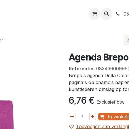
t
Openingsuren
Levering
Webshop
05
or
Agenda Brepol
Referentie:
08343600996
Brepols agenda Delta Colo
pagina's op chamois papier
kunstlederen omslag op for
6,76
€
Exclusief btw
In winkel
Toevoegen aan verlangli