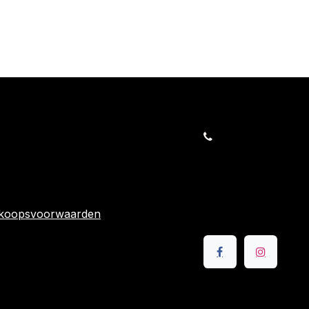
orders@kajow.be
058/31 41 69
BE0472.289.139
rwaarden
24 863
rkoopsvoorwaarden
Volg ons