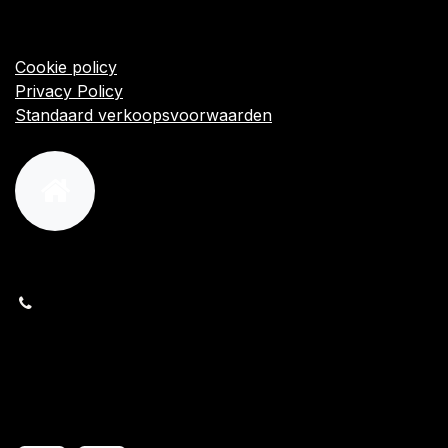
Startpagina
Algemene voorwaarden
Cookie policy
Privacy Policy
Standaard verkoopsvoorwaarden
orders@kajow.be
058/31 41 69
BE0472.289.139
24 8630 Veurne
Volg ons