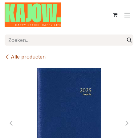
Overslaan naar inhoud
Alle producten