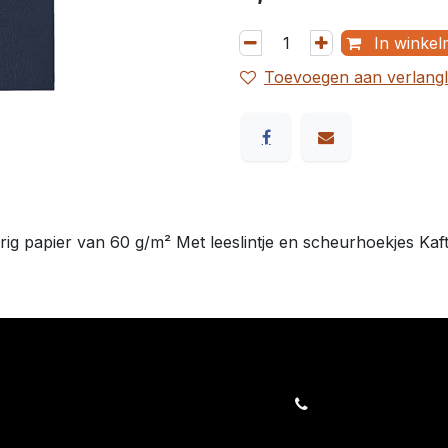
In winkel
Toevoegen aan verlangli
g papier van 60 g/m² Met leeslintje en scheurhoekjes Kaft 
orders@kajow.be
058/31 41 69
BE0472.289.139
rwaarden