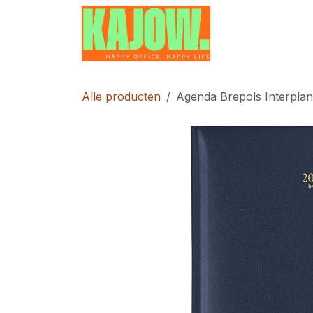
Overslaan naar inhoud
Home
Contac
Alle producten
Agenda Brepols Interpla