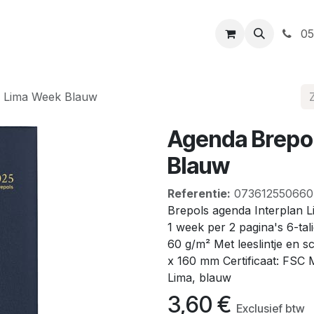
t
Openingsuren
Levering
Webshop
05
n Lima Week Blauw
Agenda Brepol
Blauw
Referentie:
073612550660
Brepols agenda Interplan L
1 week per 2 pagina's 6-ta
60 g/m² Met leeslintje en s
x 160 mm Certificaat: FSC 
Lima, blauw
3,60
€
Exclusief btw