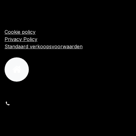
​Links
Startpagina
Algemene voorwaarden
Cookie policy
Privacy Policy
Standaard verkoopsvoorwaarden
orders@kajow.be
058/31 41 69
BE0472.289.139
24 8630 Veurne