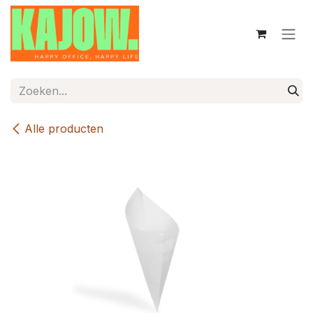
Overslaan naar inhoud
Alle producten