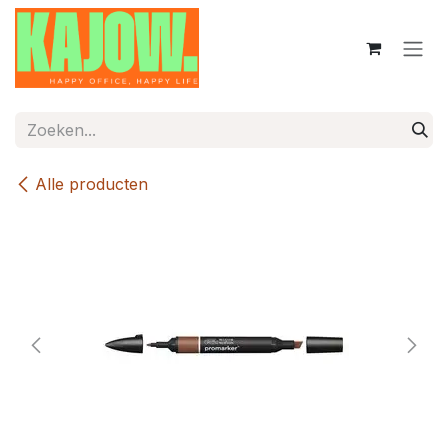
Overslaan naar inhoud
Alle producten