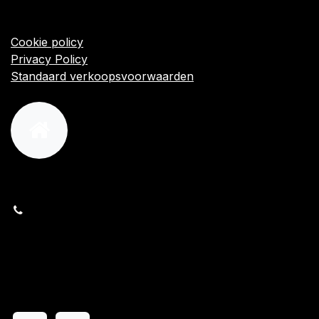
Startpagina
Algemene voorwaarden
Cookie policy
Privacy Policy
Standaard verkoopsvoorwaarden
orders@kajow.be
058/31 41 69
BE0472.289.139
24 8630 Veurne
Volg ons