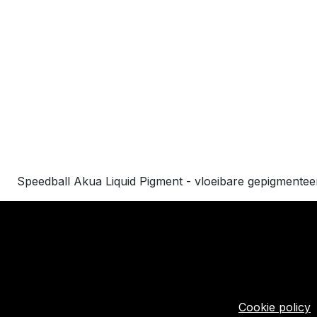
Speedball Akua Liquid Pigment - vloeibare gepigmenteer
​Links
Startpagina
Algemene voo
Cookie policy