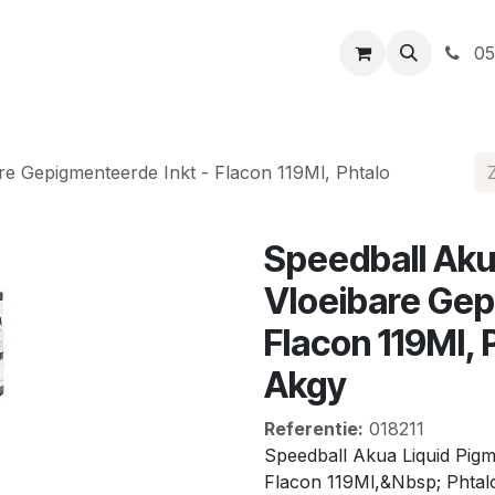
t
Openingsuren
Levering
Webshop
05
re Gepigmenteerde Inkt - Flacon 119Ml, Phtalo
Speedball Aku
Vloeibare Gep
Flacon 119Ml,
Akgy
Referentie:
018211
Speedball Akua Liquid Pigm
Flacon 119Ml,&Nbsp; Phtal