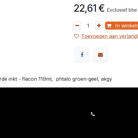
22,61
€
Exclusief btw
In winkel
Toevoegen aan verlangli
de inkt - flacon 119ml, phtalo groen-geel, akgy
orders@kajow.be
058/31 41 69
BE0472.289.139
rwaarden
24 863