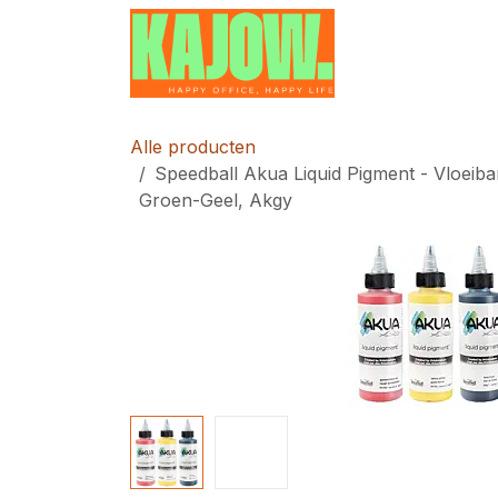
Overslaan naar inhoud
Home
Contac
Alle producten
Speedball Akua Liquid Pigment - Vloeiba
Groen-Geel, Akgy