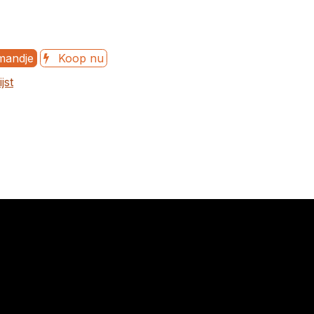
mandje
Koop nu
jst
0 Veurne