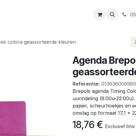
t
Openingsuren
Levering
Webshop
05
ek colora geassorteerde kleuren
Agenda Brepol
geassorteerde
Referentie:
01363600996
Brepols agenda Timing Colo
uurindeling (8:00u-22:00u
papier, scheurhoekjes en ee
omslag op formaat 17,1 x 2
18,76
€
Exclusief btw