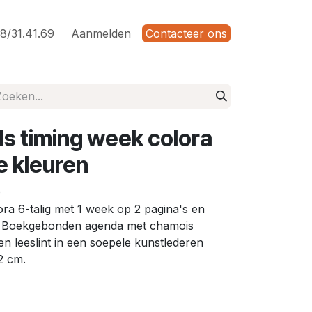
8/31.41.69
Aanmelden
Contacteer ons
s timing week colora
 kleuren
0
ra 6-talig met 1 week op 2 pagina's en
). Boekgebonden agenda met chamois
n leeslint in een soepele kunstlederen
2 cm.