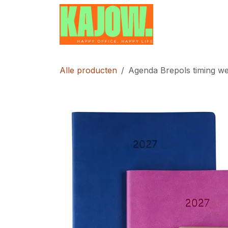
Overslaan naar inhoud
Home
Contac
Alle producten
Agenda Brepols timing we