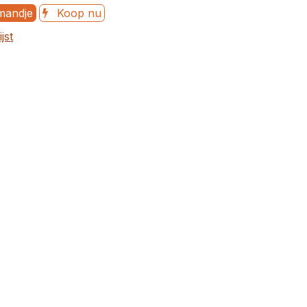
mandje
Koop nu
jst