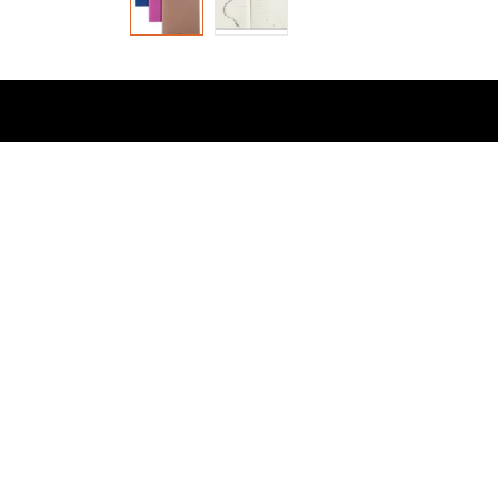
​Links
Startpagina
Algemene voo
Cookie policy
Privacy Policy
Standaard ve
Copyright © Buro-Shop Kris Cailliau BV