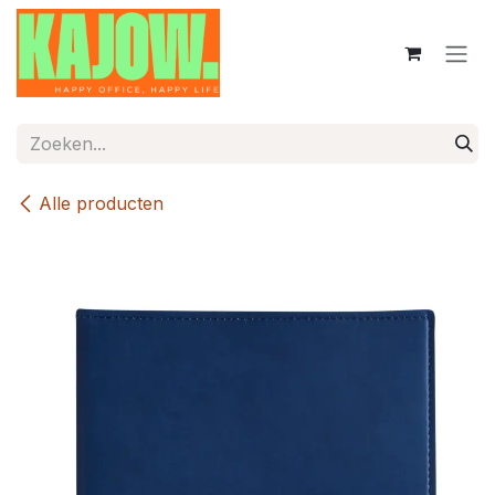
Overslaan naar inhoud
Alle producten