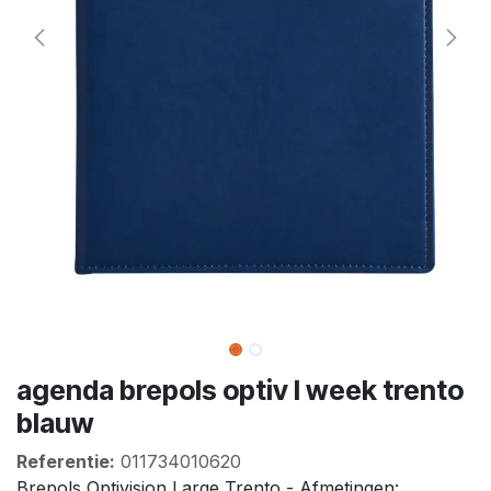
agenda brepols optiv l week trento
blauw
Referentie:
011734010620
Brepols Optivision Large Trento - Afmetingen: