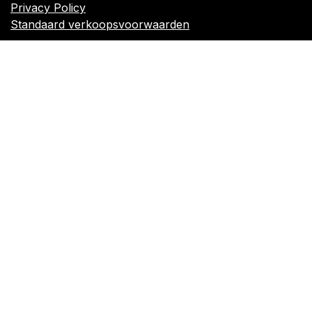
Privacy Policy
Standaard verkoopsvoorwaarden
orders@kajow.be
058/31 41 69
BE0472.289.139
24 8630 Veurne
Volg ons