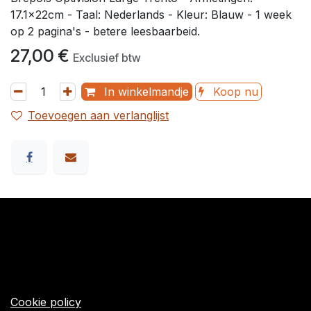
17.1x22cm - Taal: Nederlands - Kleur: Blauw - 1 week
op 2 pagina's - betere leesbaarbeid.
27,00
€
Exclusief btw
In winkelmandje
Koop nu
Toevoegen aan verlanglijst
​Links
Startpagina
Algemene voorwaarden
Cookie policy