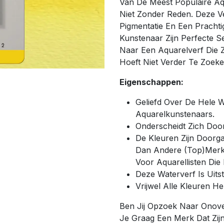
Van De Meest Populaire Aqu
Niet Zonder Reden. Deze V
Pigmentatie En Een Prachti
Kunstenaar Zijn Perfecte S
Naar Een Aquarelverf Die Z
Hoeft Niet Verder Te Zoeke
Eigenschappen:
Geliefd Over De Hele W
Aquarelkunstenaars.
Onderscheidt Zich Doo
De Kleuren Zijn Doorg
Dan Andere (Top)Merke
Voor Aquarellisten Di
Deze Waterverf Is Uits
Vrijwel Alle Kleuren H
Ben Jij Opzoek Naar Onover
Je Graag Een Merk Dat Zij