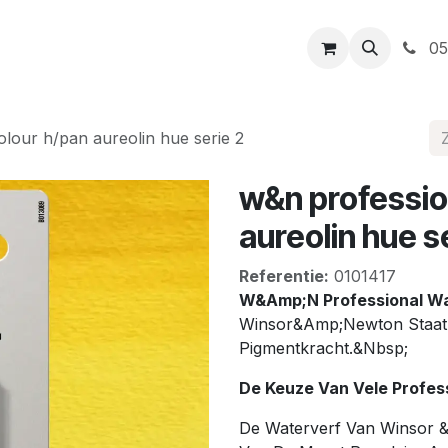
t
Openingsuren
Levering
Webshop
05
olour h/pan aureolin hue serie 2
w&n professio
aureolin hue s
Referentie:
0101417
W&Amp;N Professional Wat
Winsor&Amp;Newton Staat 
Pigmentkracht.&Nbsp;
De Keuze Van Vele Profes
De Waterverf Van Winsor &