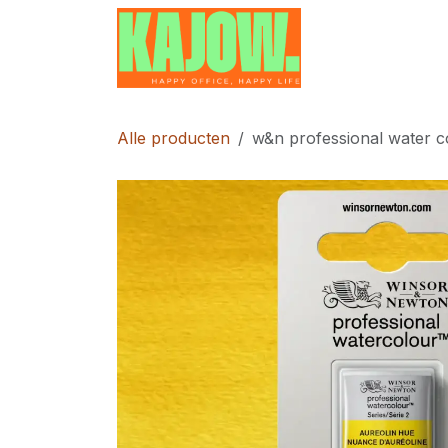
Overslaan naar inhoud
Home
Contac
Alle producten
w&n professional water c