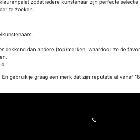
kleurenpalet zodat iedere kunstenaar zijn perfecte selecti
rder te zoeken.
elkunstenaars.
er dekkend dan andere (top)merken, waardoor ze de favorie
ten.
id.
? En gebruik je graag een merk dat zijn reputatie al vanaf 
orders@kajow.be
058/31 41 69
BE0472.289.139
rwaarden
24 863