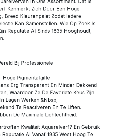
arelverven In Ons Assortiment. Dat Is
erf Kenmerkt Zich Door Een Hoge
g, Breed Kleurenpalet Zodat Iedere
electie Kan Samenstellen. Wie Op Zoek Is
ijn Reputatie Al Sinds 1835 Hooghoudt,
n.
ereld Bij Professionele
r Hoge Pigmentafgifte
aans Erg Transparant En Minder Dekkend
n, Waardoor Ze De Favoriete Keus Zijn
e In Lagen Werken.&Nbsp;
tekend Te Reactiveren En Te Liften.
ebben De Maximale Lichtechtheid.
troffen Kwaliteit Aquarelverf? En Gebruik
n Reputatie Al Vanaf 1835 Weet Hoog Te