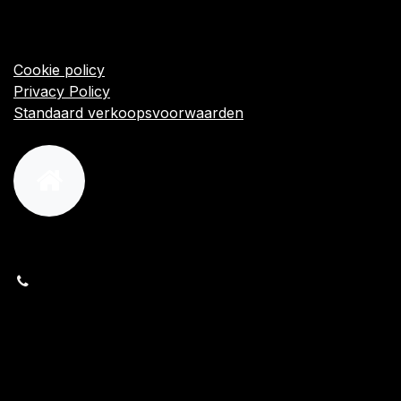
Startpagina
Algemene voorwaarden
Cookie policy
Privacy Policy
Standaard verkoopsvoorwaarden
orders@kajow.be
058/31 41 69
BE0472.289.139
24 8630 Veurne
Volg ons