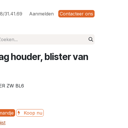
8/31.41.69
Aanmelden
Contacteer ons
tag houder, blister van
ER ZW BL6
mandje
Koop nu
jst