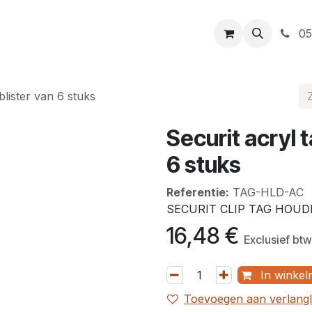
t
Openingsuren
Levering
Webshop
05
blister van 6 stuks
Securit acryl 
6 stuks
Referentie:
TAG-HLD-AC
SECURIT CLIP TAG HOUD
16,48
€
Exclusief btw
In winkel
Toevoegen aan verlangli