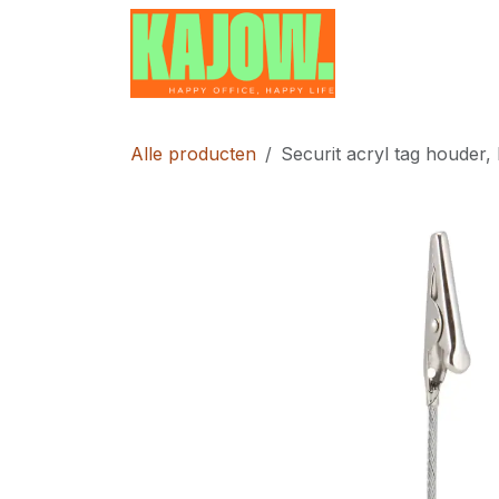
Overslaan naar inhoud
Home
Contac
Alle producten
Securit acryl tag houder, 