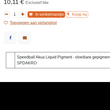
10,11
€
Exclusief btw
In winkelmandje
Koop nu
Toevoegen aan verlanglijst
Speedball Akua Liquid Pigment - vloeibare gepigm
SPDAKRO
​Links
Startpagina