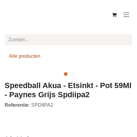
Overslaan naar inhoud
Alle producten
Speedball Akua - Etsinkt - Pot 59Ml
- Paynes Grijs Spdiipa2
Referentie:
SPDIIPA2