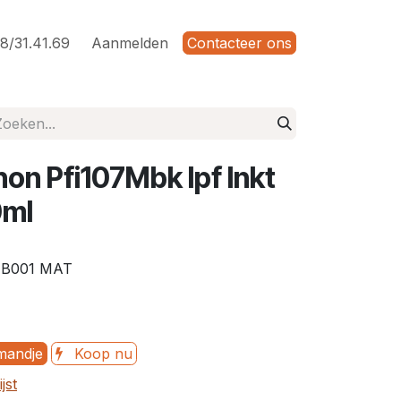
8/31.41.69
Aanmelden
Contacteer ons
n Pfi107Mbk Ipf Inkt
0ml
4B001 MAT
mandje
Koop nu
jst