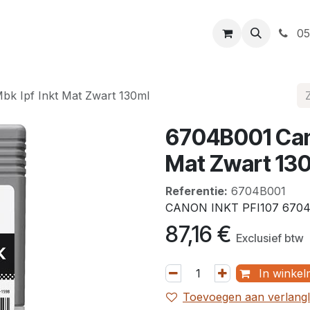
t
Openingsuren
Levering
Webshop
05
k Ipf Inkt Mat Zwart 130ml
6704B001 Cano
Mat Zwart 13
Referentie:
6704B001
CANON INKT PFI107 670
87,16
€
Exclusief btw
In winkel
Toevoegen aan verlangli