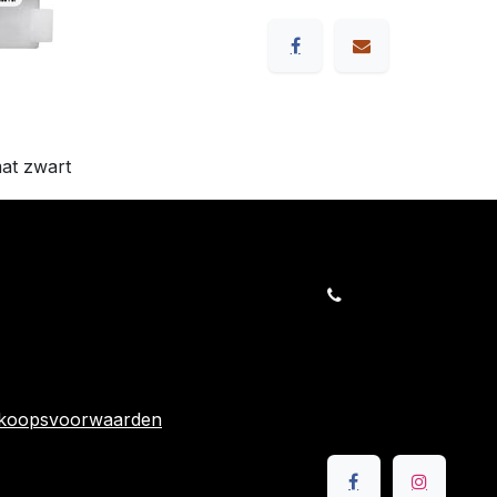
at zwart
orders@kajow.be
058/31 41 69
BE0472.289.139
rwaarden
24 863
rkoopsvoorwaarden
Volg ons