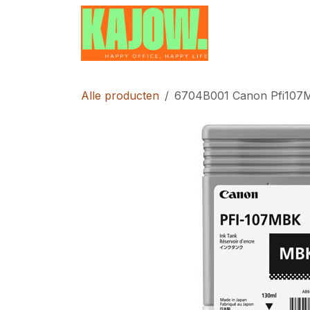
Overslaan naar inhoud
Home
Contac
Alle producten
6704B001 Canon Pfi107Mb